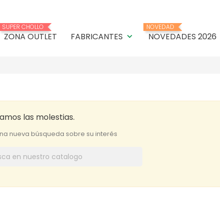
SUPER CHOLLO
NOVEDAD
ZONA OUTLET
FABRICANTES
NOVEDADES 2026
keyboard_arrow_down
mos las molestias.
una nueva búsqueda sobre su interés